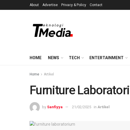
About
Advertise
Privacy & Policy
Contact
HOME
NEWS
TECH
ENTERTAINMENT
Home
Artikel
Furniture Laborato
by
Sanfiyya
21/02/2025
in
Artikel