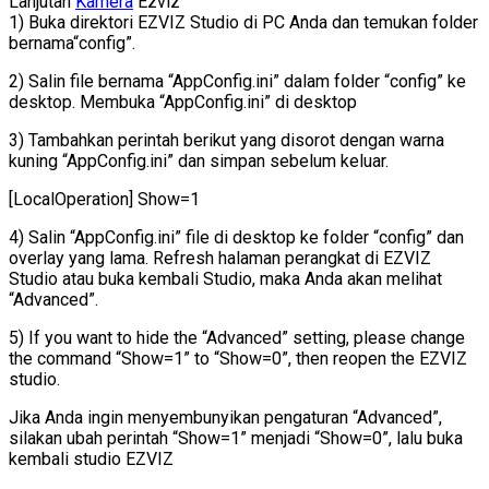
Lanjutan
Kamera
Ezviz
1) Buka direktori EZVIZ Studio di PC Anda dan temukan folder
bernama“config”.
2) Salin file bernama “AppConfig.ini” dalam folder “config” ke
desktop. Membuka “AppConfig.ini” di desktop
3) Tambahkan perintah berikut yang disorot dengan warna
kuning “AppConfig.ini” dan simpan sebelum keluar.
[LocalOperation] Show=1
4) Salin “AppConfig.ini” file di desktop ke folder “config” dan
overlay yang lama. Refresh halaman perangkat di EZVIZ
Studio atau buka kembali Studio, maka Anda akan melihat
“Advanced”.
5) If you want to hide the “Advanced” setting, please change
the command “Show=1” to “Show=0”, then reopen the EZVIZ
studio.
Jika Anda ingin menyembunyikan pengaturan “Advanced”,
silakan ubah perintah “Show=1” menjadi “Show=0”, lalu buka
kembali studio EZVIZ