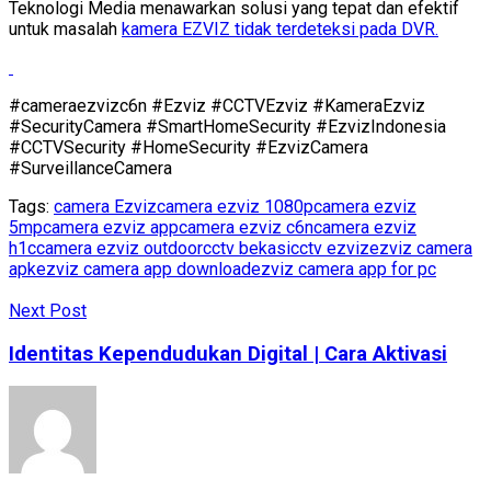
Teknologi Media menawarkan solusi yang tepat dan efektif
untuk masalah
kamera EZVIZ tidak terdeteksi pada DVR.
#cameraezvizc6n #Ezviz #CCTVEzviz #KameraEzviz
#SecurityCamera #SmartHomeSecurity #EzvizIndonesia
#CCTVSecurity #HomeSecurity #EzvizCamera
#SurveillanceCamera
Tags:
camera Ezviz
camera ezviz 1080p
camera ezviz
5mp
camera ezviz app
camera ezviz c6n
camera ezviz
h1c
camera ezviz outdoor
cctv bekasi
cctv ezviz
ezviz camera
apk
ezviz camera app download
ezviz camera app for pc
Next Post
Identitas Kependudukan Digital | Cara Aktivasi