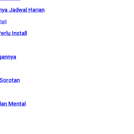
nya Jadwal Harian
lu Install
gannya
 Sorotan
dan Mental