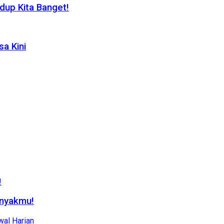
dup Kita Banget!
a Kini
enyakmu!