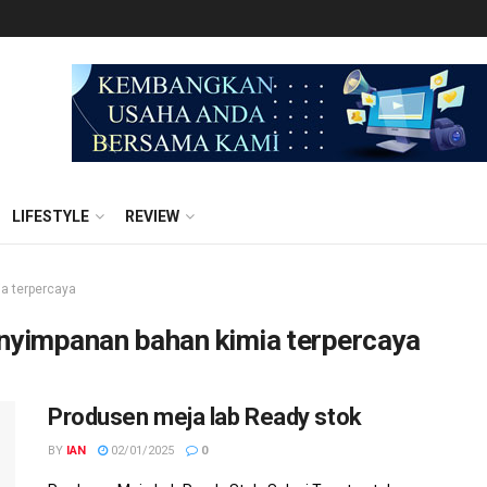
LIFESTYLE
REVIEW
a terpercaya
nyimpanan bahan kimia terpercaya
Produsen meja lab Ready stok
BY
IAN
02/01/2025
0