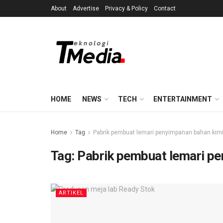
About
Advertise
Privacy & Policy
Contact
HOME
NEWS
TECH
ENTERTAINMENT
Home
Tag
Pabrik pembuat lemari penyimpanan bahan kimi
Tag:
Pabrik pembuat lemari pe
ARTIKEL