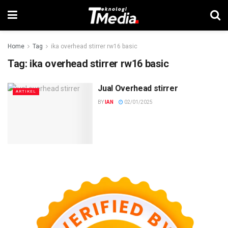
Home
Tag
ika overhead stirrer rw16 basic
Tag:
ika overhead stirrer rw16 basic
Jual Overhead stirrer
ARTIKEL
BY
IAN
02/01/2025