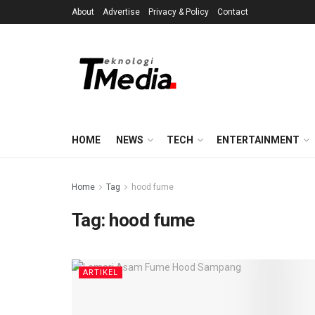
About
Advertise
Privacy & Policy
Contact
HOME
NEWS
TECH
ENTERTAINMENT
Home
Tag
hood fume
Tag:
hood fume
ARTIKEL